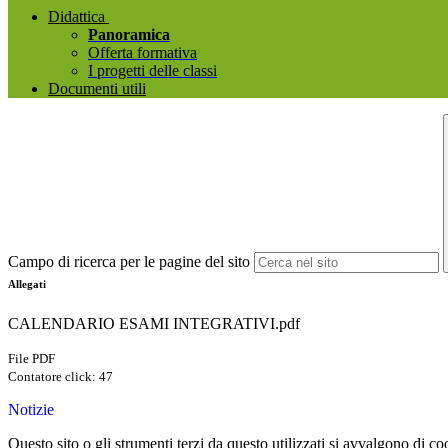
Didattica
Panoramica
Offerta formativa
I progetti delle classi
Documenti utili
Campo di ricerca per le pagine del sito
Allegati
CALENDARIO ESAMI INTEGRATIVI.pdf
File PDF
Contatore click: 47
Notizie
Questo sito o gli strumenti terzi da questo utilizzati si avvalgono di coo