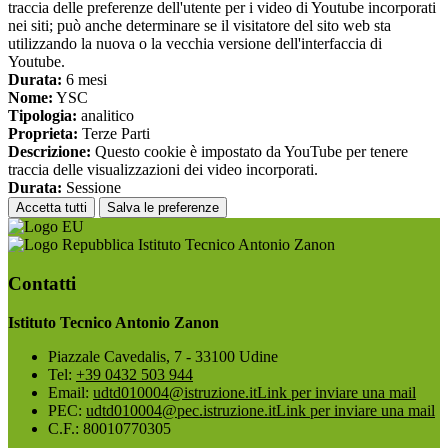
traccia delle preferenze dell'utente per i video di Youtube incorporati
nei siti; può anche determinare se il visitatore del sito web sta
utilizzando la nuova o la vecchia versione dell'interfaccia di
Youtube.
Durata:
6 mesi
Nome:
YSC
Tipologia:
analitico
Proprieta:
Terze Parti
Descrizione:
Questo cookie è impostato da YouTube per tenere
traccia delle visualizzazioni dei video incorporati.
Durata:
Sessione
Accetta tutti
Salva le preferenze
Istituto Tecnico Antonio Zanon
Contatti
Istituto Tecnico Antonio Zanon
Piazzale Cavedalis, 7 - 33100 Udine
Tel:
+39 0432 503 944
Email:
udtd010004@istruzione.it
Link per inviare una mail
PEC:
udtd010004@pec.istruzione.it
Link per inviare una mail
C.F.: 80010770305