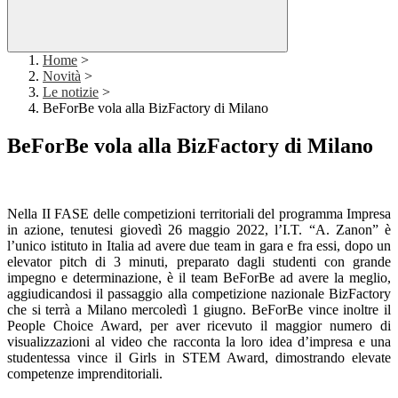
Home
>
Novità
>
Le notizie
>
BeForBe vola alla BizFactory di Milano
BeForBe vola alla BizFactory di Milano
Nella II FASE delle competizioni territoriali del programma Impresa
in azione, tenutesi giovedì 26 maggio 2022, l’I.T. “A. Zanon” è
l’unico istituto in Italia ad avere due team in gara e fra essi, dopo un
elevator pitch di 3 minuti, preparato dagli studenti con grande
impegno e determinazione, è il team BeForBe ad avere la meglio,
aggiudicandosi il passaggio alla competizione nazionale BizFactory
che si terrà a Milano mercoledì 1 giugno. BeForBe vince inoltre il
People Choice Award, per aver ricevuto il maggior numero di
visualizzazioni al video che racconta la loro idea d’impresa e una
studentessa vince il Girls in STEM Award, dimostrando elevate
competenze imprenditoriali.