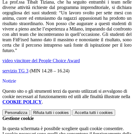
La prof.ssa Tibalt Tiziana, che ha seguito entrambi i team nelle
diverse attività richieste dal programma imprenditoriale, si dichiara
orgogliosa dei suoi studenti: “Un lavoro svolto per sette mesi con
anima, cuore ed entusiasmo da ragazzi appassionati ha prodotto un
risultato straordinario. Non posso che augurare a questi studenti di
vivere a pieno anche l’esperienza a Milano, imparando dal confronto
con altri team che incontreranno in quell’occasione. Gli studenti del
team FitFixed hanno dato il massimo e nonostante il risultato, sono
certa che il percorso intrapreso sarà fonte di ispirazione per il loro
futuro.”
video vincitore del People Choice Award
servizio TG 3
(MIN 14.28 – 16.24)
Notizie
Questo sito o gli strumenti terzi da questo utilizzati si avvalgono di
cookie necessari al funzionamento ed utili alle finalità illustrate nella
COOKIE POLICY
.
Personalizza
Rifiuta tutti
i cookies
Accetta tutti
i cookies
Gestione cookie
In questa schermata è possibile scegliere quali cookie consentire.
I cookie necessari sono quelli che consentono il funzionamento della