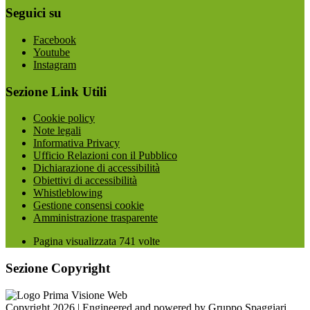
Seguici su
Facebook
Youtube
Instagram
Sezione Link Utili
Cookie policy
Note legali
Informativa Privacy
Ufficio Relazioni con il Pubblico
Dichiarazione di accessibilità
Obiettivi di accessibilità
Whistleblowing
Gestione consensi cookie
Amministrazione trasparente
Pagina visualizzata
741
volte
Sezione Copyright
Copyright 2026 | Engineered and powered by Gruppo Spaggiari