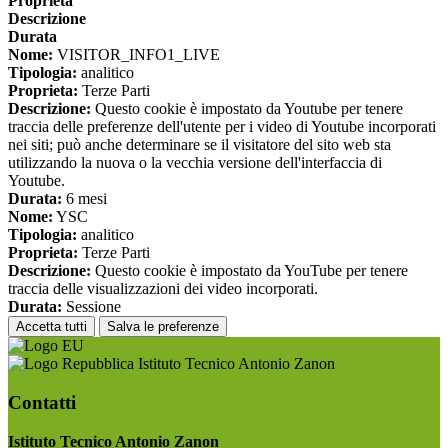
Proprieta
Descrizione
Durata
Nome:
VISITOR_INFO1_LIVE
Tipologia:
analitico
Proprieta:
Terze Parti
Descrizione:
Questo cookie è impostato da Youtube per tenere
traccia delle preferenze dell'utente per i video di Youtube incorporati
nei siti; può anche determinare se il visitatore del sito web sta
utilizzando la nuova o la vecchia versione dell'interfaccia di
Youtube.
Durata:
6 mesi
Nome:
YSC
Tipologia:
analitico
Proprieta:
Terze Parti
Descrizione:
Questo cookie è impostato da YouTube per tenere
traccia delle visualizzazioni dei video incorporati.
Durata:
Sessione
Accetta tutti
Salva le preferenze
Istituto Tecnico Antonio Zanon
Contatti
Istituto Tecnico Antonio Zanon