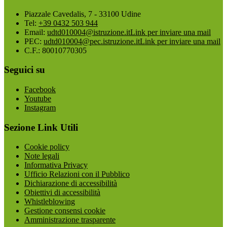
Piazzale Cavedalis, 7 - 33100 Udine
Tel:
+39 0432 503 944
Email:
udtd010004@istruzione.it
Link per inviare una mail
PEC:
udtd010004@pec.istruzione.it
Link per inviare una mail
C.F.: 80010770305
Seguici su
Facebook
Youtube
Instagram
Sezione Link Utili
Cookie policy
Note legali
Informativa Privacy
Ufficio Relazioni con il Pubblico
Dichiarazione di accessibilità
Obiettivi di accessibilità
Whistleblowing
Gestione consensi cookie
Amministrazione trasparente