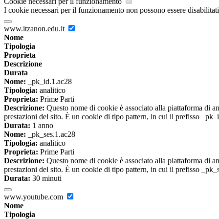
Cookie necessari per il funzionamento
I cookie necessari per il funzionamento non possono essere disabilitati.
www.itzanon.edu.it
Nome
Tipologia
Proprieta
Descrizione
Durata
Nome:
_pk_id.1.ac28
Tipologia:
analitico
Proprieta:
Prime Parti
Descrizione:
Questo nome di cookie è associato alla piattaforma di ana
prestazioni del sito. È un cookie di tipo pattern, in cui il prefisso _pk
Durata:
1 anno
Nome:
_pk_ses.1.ac28
Tipologia:
analitico
Proprieta:
Prime Parti
Descrizione:
Questo nome di cookie è associato alla piattaforma di ana
prestazioni del sito. È un cookie di tipo pattern, in cui il prefisso _pk
Durata:
30 minuti
www.youtube.com
Nome
Tipologia