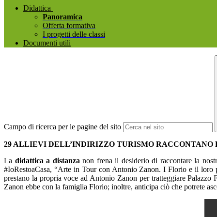
Didattica
Panoramica
Offerta formativa
I progetti delle classi
Documenti utili
Campo di ricerca per le pagine del sito
29 ALLIEVI DELL’INDIRIZZO TURISMO RACCONTANO
La
didattica a distanza
non frena il desiderio di raccontare la nostr
#IoRestoaCasa, “Arte in Tour con Antonio Zanon. I Florio e il loro 
prestano la propria voce ad Antonio Zanon per tratteggiare Palazzo Flo
Zanon ebbe con la famiglia Florio; inoltre, anticipa ciò che potrete asco