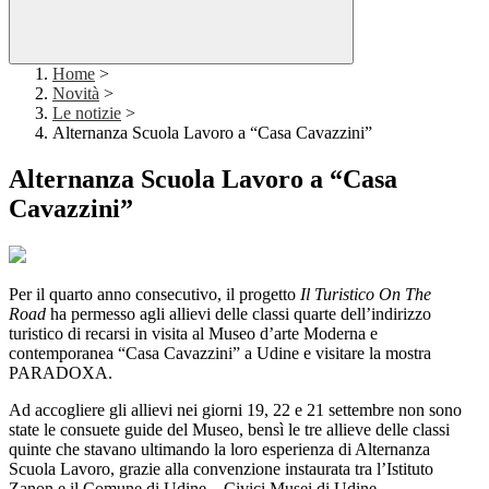
Home
>
Novità
>
Le notizie
>
Alternanza Scuola Lavoro a “Casa Cavazzini”
Alternanza Scuola Lavoro a “Casa
Cavazzini”
Per il quarto anno consecutivo, il progetto
Il Turistico On The
Road
ha permesso agli allievi delle classi quarte dell’indirizzo
turistico di recarsi in visita al Museo d’arte Moderna e
contemporanea “Casa Cavazzini” a Udine e visitare la mostra
PARADOXA.
Ad accogliere gli allievi nei giorni 19, 22 e 21 settembre non sono
state le consuete guide del Museo, bensì le tre allieve delle classi
quinte che stavano ultimando la loro esperienza di Alternanza
Scuola Lavoro, grazie alla convenzione instaurata tra l’Istituto
Zanon e il Comune di Udine – Civici Musei di Udine.