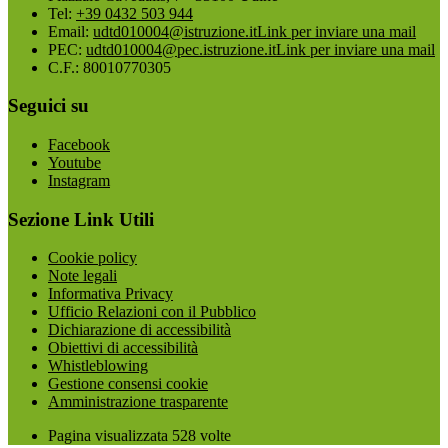
Tel:
+39 0432 503 944
Email:
udtd010004@istruzione.it
Link per inviare una mail
PEC:
udtd010004@pec.istruzione.it
Link per inviare una mail
C.F.: 80010770305
Seguici su
Facebook
Youtube
Instagram
Sezione Link Utili
Cookie policy
Note legali
Informativa Privacy
Ufficio Relazioni con il Pubblico
Dichiarazione di accessibilità
Obiettivi di accessibilità
Whistleblowing
Gestione consensi cookie
Amministrazione trasparente
Pagina visualizzata
528
volte