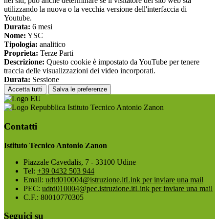
nei siti; può anche determinare se il visitatore del sito web sta
utilizzando la nuova o la vecchia versione dell'interfaccia di
Youtube.
Durata:
6 mesi
Nome:
YSC
Tipologia:
analitico
Proprieta:
Terze Parti
Descrizione:
Questo cookie è impostato da YouTube per tenere
traccia delle visualizzazioni dei video incorporati.
Durata:
Sessione
Accetta tutti
Salva le preferenze
Istituto Tecnico Antonio Zanon
Contatti
Istituto Tecnico Antonio Zanon
Piazzale Cavedalis, 7 - 33100 Udine
Tel:
+39 0432 503 944
Email:
udtd010004@istruzione.it
Link per inviare una mail
PEC:
udtd010004@pec.istruzione.it
Link per inviare una mail
C.F.: 80010770305
Seguici su