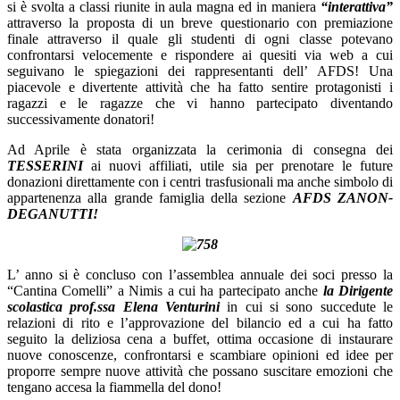
si è svolta a classi riunite in aula magna ed in maniera
“interattiva”
attraverso la proposta di un breve questionario con premiazione
finale attraverso il quale gli studenti di ogni classe potevano
confrontarsi velocemente e rispondere ai quesiti via web a cui
seguivano le spiegazioni dei rappresentanti dell’ AFDS! Una
piacevole e divertente attività che ha fatto sentire protagonisti i
ragazzi e le ragazze che vi hanno partecipato diventando
successivamente donatori!
Ad Aprile è stata organizzata la cerimonia di consegna dei
TESSERINI
ai nuovi affiliati, utile sia per prenotare le future
donazioni direttamente con i centri trasfusionali ma anche simbolo di
appartenenza alla grande famiglia della sezione
AFDS ZANON-
DEGANUTTI!
L’ anno si è concluso con l’assemblea annuale dei soci presso la
“Cantina Comelli” a Nimis a cui ha partecipato anche
la Dirigente
scolastica prof.ssa Elena Venturini
in cui si sono succedute le
relazioni di rito e l’approvazione del bilancio ed a cui ha fatto
seguito la deliziosa cena a buffet, ottima occasione di instaurare
nuove conoscenze, confrontarsi e scambiare opinioni ed idee per
proporre sempre nuove attività che possano suscitare emozioni che
tengano accesa la fiammella del dono!