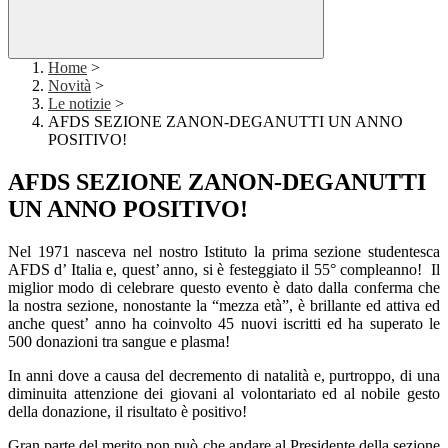
Home
>
Novità
>
Le notizie
>
AFDS SEZIONE ZANON-DEGANUTTI UN ANNO
POSITIVO!
AFDS SEZIONE ZANON-DEGANUTTI
UN ANNO POSITIVO!
Nel 1971 nasceva nel nostro Istituto la prima sezione studentesca
AFDS d’ Italia e, quest’ anno, si è festeggiato il 55° compleanno!
Il
miglior modo di celebrare questo evento è dato dalla conferma che
la nostra sezione, nonostante la “mezza età”, è brillante ed attiva ed
anche quest’ anno ha coinvolto 45 nuovi iscritti ed ha superato le
500 donazioni tra sangue e plasma!
In anni dove a causa del decremento di natalità e, purtroppo, di una
diminuita attenzione dei giovani al volontariato ed al nobile gesto
della donazione, il risultato è positivo!
Gran parte del merito non può che andare al Presidente della sezione