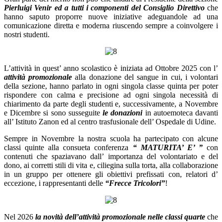
Pierluigi Venir ed a tutti i componenti del Consiglio Direttivo
che
hanno saputo proporre nuove iniziative adeguandole ad una
comunicazione diretta e moderna riuscendo sempre a coinvolgere i
nostri studenti.
L’attività in quest’ anno scolastico è iniziata ad Ottobre 2025 con l’
attività promozionale
alla donazione del sangue in cui, i volontari
della sezione, hanno parlato in ogni singola classe quinta per poter
rispondere con calma e precisione ad ogni singola necessità di
chiarimento da parte degli studenti e, successivamente, a Novembre
e Dicembre si sono susseguite
le donazioni
in autoemoteca davanti
all’ Istituto Zanon ed al centro trasfusionale dell’ Ospedale di Udine.
Sempre in Novembre la nostra scuola ha partecipato con alcune
classi quinte alla consueta conferenza
“ MATURITA’ E’ ”
con
contenuti che spaziavano dall’ importanza del volontariato e del
dono, ai corretti stili di vita e, ciliegina sulla torta, alla collaborazione
in un gruppo per ottenere gli obiettivi prefissati con, relatori d’
eccezione, i rappresentanti delle
“Frecce Tricolori”
!
Nel 2026
la novità dell’attività promozionale nelle classi quarte
che