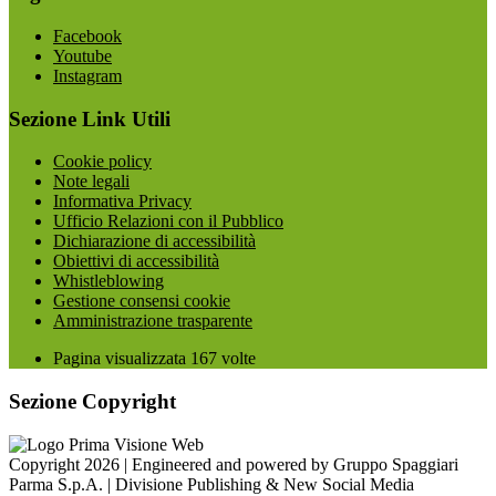
Facebook
Youtube
Instagram
Sezione Link Utili
Cookie policy
Note legali
Informativa Privacy
Ufficio Relazioni con il Pubblico
Dichiarazione di accessibilità
Obiettivi di accessibilità
Whistleblowing
Gestione consensi cookie
Amministrazione trasparente
Pagina visualizzata
167
volte
Sezione Copyright
Copyright 2026 | Engineered and powered by Gruppo Spaggiari
Parma S.p.A. | Divisione Publishing & New Social Media