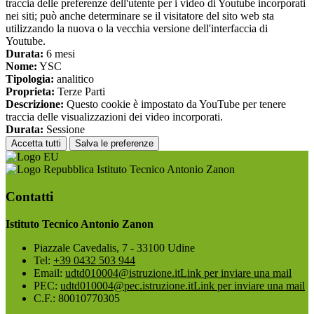
traccia delle preferenze dell'utente per i video di Youtube incorporati
nei siti; può anche determinare se il visitatore del sito web sta
utilizzando la nuova o la vecchia versione dell'interfaccia di
Youtube.
Durata:
6 mesi
Nome:
YSC
Tipologia:
analitico
Proprieta:
Terze Parti
Descrizione:
Questo cookie è impostato da YouTube per tenere
traccia delle visualizzazioni dei video incorporati.
Durata:
Sessione
Accetta tutti
Salva le preferenze
Istituto Tecnico Antonio Zanon
Contatti
Istituto Tecnico Antonio Zanon
Piazzale Cavedalis, 7 - 33100 Udine
Tel:
+39 0432 503 944
Email:
udtd010004@istruzione.it
Link per inviare una mail
PEC:
udtd010004@pec.istruzione.it
Link per inviare una mail
C.F.: 80010770305