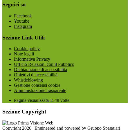
Seguici su
Facebook
Youtube
Instagram
Sezione Link Utili
Cookie policy
Note legali
Informativa Privacy
Ufficio Relazioni con il Pubblico
Dichiarazione di accessibilità
Obiettivi di accessibilità
Whistleblowing
Gestione consensi cookie
Amministrazione trasparente
Pagina visualizzata
1548
volte
Sezione Copyright
Copyright 2026 | Engineered and powered by Gruppo Spaggiari