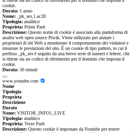
si ritiene sia un codice di riferimento per il dominio che imposta il
cookie.
Durata:
1 anno
Nome:
_pk_ses.1.ac28
Tipologia:
analitico
Proprieta:
Prime Parti
Descrizione:
Questo nome di cookie è associato alla piattaforma di
analisi web open source Piwik. Viene utilizzato per aiutare i
proprietari di siti Web a monitorare il comportamento dei visitatori e
misurare le prestazioni del sito. È un cookie di tipo pattern, in cui il
prefisso _pk_ses è seguito da una breve serie di numeri e lettere, che
si ritiene sia un codice di riferimento per il dominio che imposta il
cookie.
Durata:
30 minuti
www.youtube.com
Nome
Tipologia
Proprieta
Descrizione
Durata
Nome:
VISITOR_INFO1_LIVE
Tipologia:
analitico
Proprieta:
Terze Parti
Descrizione:
Questo cookie è impostato da Youtube per tenere