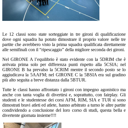
Le 12 classi sono state sorteggiate in tre gironi di qualificazione
dove ogni squadra ha potuto dimostrare il proprio valore nelle tre
partite che avrebbero visto la prima squadra qualificata direttamente
alle semifinali con il “ripescaggio” della migliore seconda dei gironi.
Nel
GIRONE A
l’equilibrio è stato evidente con la
5DRIM
che è
arrivata prima solo per differenza punti rispetto alla
5CSIA
; nel
GIRONE B
ha prevalso la
5CRIM
mentre il secondo posto se lo
aggiudicava la
5AAFM
; nel
GIRONE C
la
5BSIA
era sul gradino
più alto seguita a breve distanza dalla
5BTUR
.
Tutte le classi hanno affrontato i gironi con impegno agonistico ma
anche con tanta voglia di divertirsi e, soprattutto, con fairplay. Gli
studenti e le studentesse dei corsi
AFM, RIM, SIA e TUR
si sono
dimostrati bravi atleti ed atlete, hanno arbitrato a turno le altre partite
condividendo a conclusione del loro corso di studi, questa bella e
divertente giornata insieme!!!!