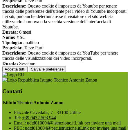
Proprieta:
Terze Parti
Descrizione:
Questo cookie è impostato da Youtube per tenere
traccia delle preferenze dell'utente per i video di Youtube incorporati
nei siti; può anche determinare se il visitatore del sito web sta
utilizzando la nuova o la vecchia versione dell'interfaccia di
Youtube.
Durata:
6 mesi
Nome:
YSC
Tipologia:
analitico
Proprieta:
Terze Parti
Descrizione:
Questo cookie è impostato da YouTube per tenere
traccia delle visualizzazioni dei video incorporati.
Durata:
Sessione
Accetta tutti
Salva le preferenze
Istituto Tecnico Antonio Zanon
Contatti
Istituto Tecnico Antonio Zanon
Piazzale Cavedalis, 7 - 33100 Udine
Tel:
+39 0432 503 944
Email:
udtd010004@istruzione.it
Link per inviare una mail
PEC:
udtd010004@pec.istruzione.it
Link per inviare una mail