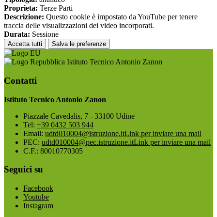
Proprieta:
Terze Parti
Descrizione:
Questo cookie è impostato da YouTube per tenere
traccia delle visualizzazioni dei video incorporati.
Durata:
Sessione
Accetta tutti
Salva le preferenze
Istituto Tecnico Antonio Zanon
Contatti
Istituto Tecnico Antonio Zanon
Piazzale Cavedalis, 7 - 33100 Udine
Tel:
+39 0432 503 944
Email:
udtd010004@istruzione.it
Link per inviare una mail
PEC:
udtd010004@pec.istruzione.it
Link per inviare una mail
C.F.: 80010770305
Seguici su
Facebook
Youtube
Instagram