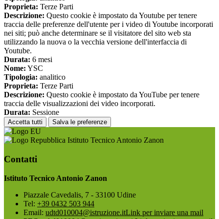
Proprieta:
Terze Parti
Descrizione:
Questo cookie è impostato da Youtube per tenere
traccia delle preferenze dell'utente per i video di Youtube incorporati
nei siti; può anche determinare se il visitatore del sito web sta
utilizzando la nuova o la vecchia versione dell'interfaccia di
Youtube.
Durata:
6 mesi
Nome:
YSC
Tipologia:
analitico
Proprieta:
Terze Parti
Descrizione:
Questo cookie è impostato da YouTube per tenere
traccia delle visualizzazioni dei video incorporati.
Durata:
Sessione
Accetta tutti
Salva le preferenze
Istituto Tecnico Antonio Zanon
Contatti
Istituto Tecnico Antonio Zanon
Piazzale Cavedalis, 7 - 33100 Udine
Tel:
+39 0432 503 944
Email:
udtd010004@istruzione.it
Link per inviare una mail