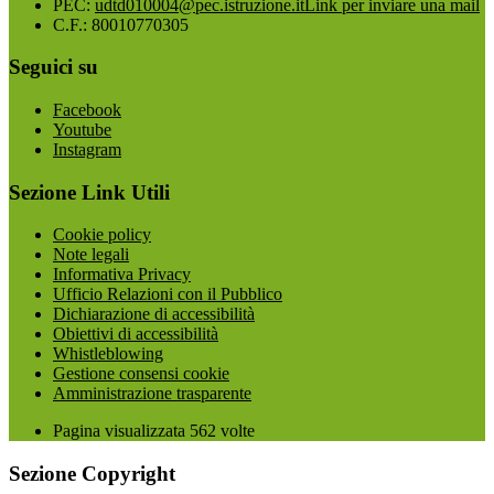
PEC:
udtd010004@pec.istruzione.it
Link per inviare una mail
C.F.: 80010770305
Seguici su
Facebook
Youtube
Instagram
Sezione Link Utili
Cookie policy
Note legali
Informativa Privacy
Ufficio Relazioni con il Pubblico
Dichiarazione di accessibilità
Obiettivi di accessibilità
Whistleblowing
Gestione consensi cookie
Amministrazione trasparente
Pagina visualizzata
562
volte
Sezione Copyright