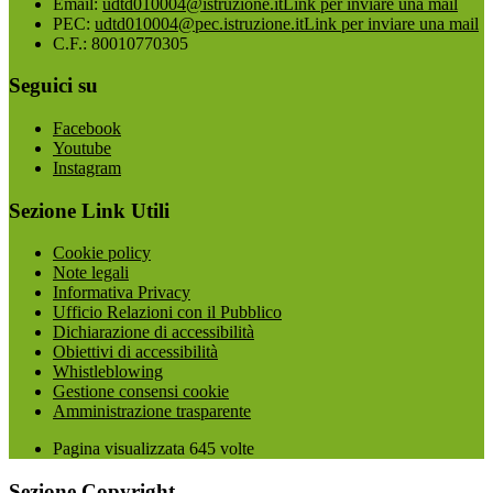
Email:
udtd010004@istruzione.it
Link per inviare una mail
PEC:
udtd010004@pec.istruzione.it
Link per inviare una mail
C.F.: 80010770305
Seguici su
Facebook
Youtube
Instagram
Sezione Link Utili
Cookie policy
Note legali
Informativa Privacy
Ufficio Relazioni con il Pubblico
Dichiarazione di accessibilità
Obiettivi di accessibilità
Whistleblowing
Gestione consensi cookie
Amministrazione trasparente
Pagina visualizzata
645
volte
Sezione Copyright