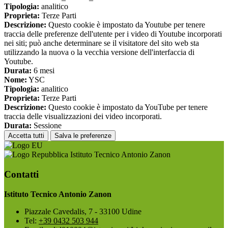
Tipologia:
analitico
Proprieta:
Terze Parti
Descrizione:
Questo cookie è impostato da Youtube per tenere
traccia delle preferenze dell'utente per i video di Youtube incorporati
nei siti; può anche determinare se il visitatore del sito web sta
utilizzando la nuova o la vecchia versione dell'interfaccia di
Youtube.
Durata:
6 mesi
Nome:
YSC
Tipologia:
analitico
Proprieta:
Terze Parti
Descrizione:
Questo cookie è impostato da YouTube per tenere
traccia delle visualizzazioni dei video incorporati.
Durata:
Sessione
Accetta tutti
Salva le preferenze
Istituto Tecnico Antonio Zanon
Contatti
Istituto Tecnico Antonio Zanon
Piazzale Cavedalis, 7 - 33100 Udine
Tel:
+39 0432 503 944